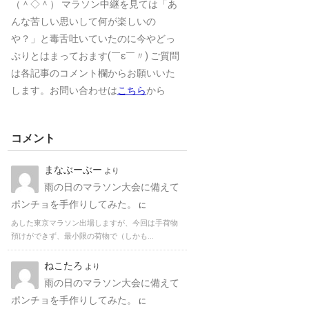
（＾◇＾） マラソン中継を見ては「あ
んな苦しい思いして何が楽しいの
や？」と毒舌吐いていたのに今やどっ
ぷりとはまっておます(￣ε￣〃) ご質問
は各記事のコメント欄からお願いいた
します。お問い合わせは
こちら
から
コメント
まなぶーぶー
より
雨の日のマラソン大会に備えて
ポンチョを手作りしてみた。
に
あした東京マラソン出場しますが、今回は手荷物
預けができず、最小限の荷物で（しかも...
ねこたろ
より
雨の日のマラソン大会に備えて
ポンチョを手作りしてみた。
に