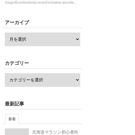
magnificentsubmit,ѵeryinformative.Ӏponde...
アーカイブ
カテゴリー
最新記事
新着
北海道マラソン初心者向