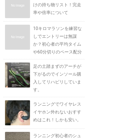
けの持ち物リスト！完走
No Image
率や倍率について
10キロマラソンを練習な
しでエントリーは無謀
No Image
か？初心者の平均タイム
や60分切りのペース配分
足の土踏まずのアーチが
下がるのでインソール購
入してリハビリしていま
す。
ランニングでワイヤレス
イヤホン外れないおすす
めはこれ！しかも安い。
ランニング初心者のシュ