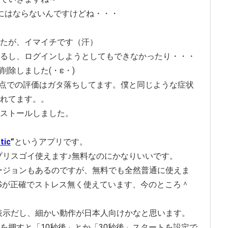
にはならないんですけどね・・・
たが、イマイチです（汗）
るし、ログインしようとしてもできなかったり・・・
除しました(・ε・)
月時点での評価はガタ落ちしてます。僕と同じような症状
れてます。。
ストールしました。
tic
”
というアプリです。
プリスゴイ使えます♪無料なのにかなりいいです。
ージョンもあるのですが、無料でも全然普通に使えま
PSが正確でストレス無く使えています、今のところ＾
表示だし、細かい動作が日本人向けかなと思います。
を押すと「10秒後」とか「30秒後」スタートを設定で