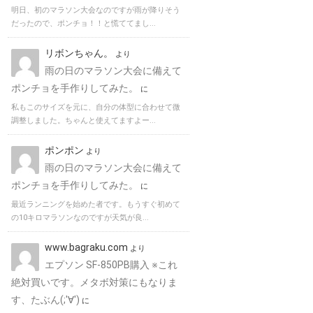
明日、初のマラソン大会なのですが雨が降りそう
だったので、ポンチョ！！と慌ててまし...
リボンちゃん。
より
雨の日のマラソン大会に備えて
ポンチョを手作りしてみた。
に
私もこのサイズを元に、自分の体型に合わせて微
調整しました。ちゃんと使えてますよー...
ポンポン
より
雨の日のマラソン大会に備えて
ポンチョを手作りしてみた。
に
最近ランニングを始めた者です。もうすぐ初めて
の10キロマラソンなのですが天気が良...
www.bagraku.com
より
エプソン SF-850PB購入 ※これ
絶対買いです。メタボ対策にもなりま
す、たぶん(;'∀')
に