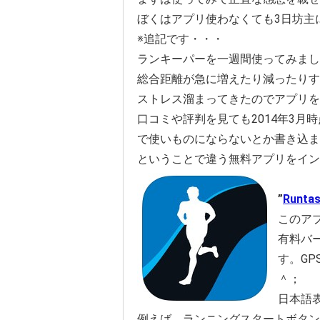
ぼくはアプリ使わなくても3日坊主
※追記です・・・
ランキーパーを一週間使ってみまし
総合距離が急に増えたり減ったりす
ストレス溜まってきたのでアプリを削
口コミや評判を見ても2014年3
で使いものにならないとか書き込ま
ということで違う無料アプリをイン
”
Runtas
このア
有料バ
す。G
＾；
日本語
例えば、ランニングスタートボタン