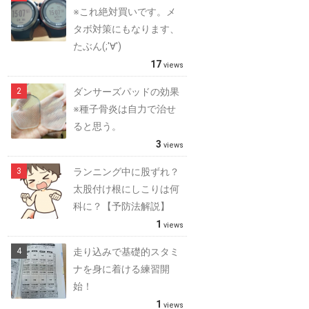
※これ絶対買いです。メ
タボ対策にもなります、
たぶん(;'∀')
17
views
ダンサーズパッドの効果
※種子骨炎は自力で治せ
ると思う。
3
views
ランニング中に股ずれ？
太股付け根にしこりは何
科に？【予防法解説】
1
views
走り込みで基礎的スタミ
ナを身に着ける練習開
始！
1
views