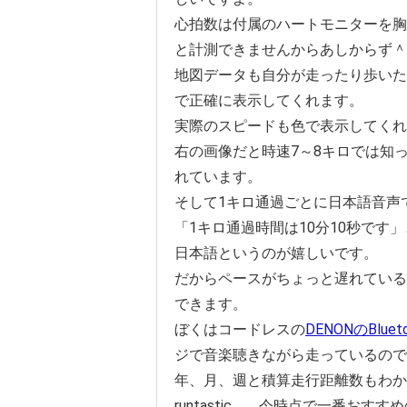
心拍数は付属のハートモニターを胸
と計測できませんからあしからず＾
地図データも自分が走ったり歩いた
で正確に表示してくれます。
実際のスピードも色で表示してくれ
右の画像だと時速7～8キロでは知
れています。
そして1キロ通過ごとに日本語音声
「1キロ通過時間は10分10秒です
日本語というのが嬉しいです。
だからペースがちょっと遅れている
できます。
ぼくはコードレスの
DENONのBlu
ジで音楽聴きながら走っているので
年、月、週と積算走行距離数もわか
runtastic………今時点で一番お