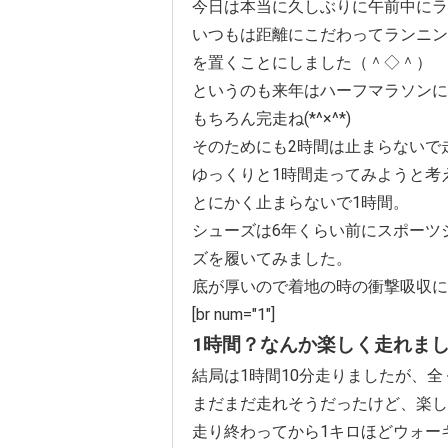
今日は本当に久しぶりに午前中にラ
いつもは距離にこだわってランニン
を置くことにしました（＾◇＾）
というのも来年はハーフマラソンに
もちろん完走ね(*^×^*)
そのためにも2時間は止まらないで
ゆっくりと1時間走ってみようと考
とにかく止まらないで1時間。
シューズは6年くらい前にスポーツ
ズを履いてみました。
底が厚いので着地の時の衝撃吸収に
[br num="1"]
1時間？なんか楽しく走れま
結局は1時間10分走りましたが、
まだまだ走れそうだったけど、楽し
走り終わってから1キロほどウォー