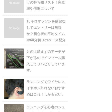
けの持ち物リスト！完走
No Image
率や倍率について
10キロマラソンを練習な
しでエントリーは無謀
No Image
か？初心者の平均タイム
や60分切りのペース配分
足の土踏まずのアーチが
下がるのでインソール購
入してリハビリしていま
す。
ランニングでワイヤレス
イヤホン外れないおすす
めはこれ！しかも安い。
ランニング初心者のシュ