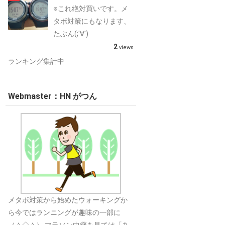
※これ絶対買いです。メ
タボ対策にもなります、
たぶん(;'∀')
2
views
ランキング集計中
Webmaster：HN がつん
メタボ対策から始めたウォーキングか
ら今ではランニングが趣味の一部に