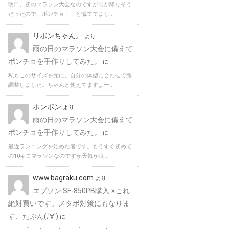
明日、初のマラソン大会なのですが雨が降りそう
だったので、ポンチョ！！と慌ててまし...
リボンちゃん。
より
雨の日のマラソン大会に備えて
ポンチョを手作りしてみた。
に
私もこのサイズを元に、自分の体型に合わせて微
調整しました。ちゃんと使えてますよー...
ポンポン
より
雨の日のマラソン大会に備えて
ポンチョを手作りしてみた。
に
最近ランニングを始めた者です。もうすぐ初めて
の10キロマラソンなのですが天気が良...
www.bagraku.com
より
エプソン SF-850PB購入 ※これ
絶対買いです。メタボ対策にもなりま
す、たぶん(;'∀')
に