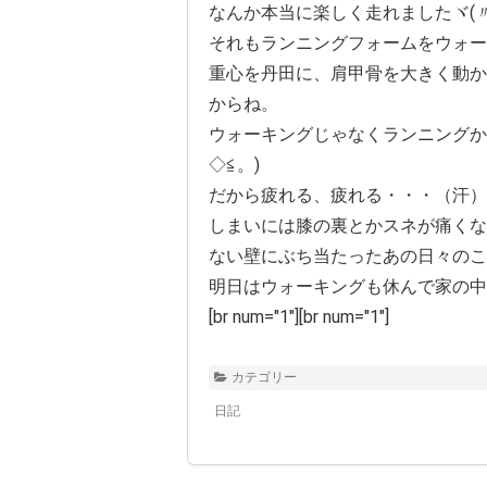
なんか本当に楽しく走れましたヾ(〃^
それもランニングフォームをウォー
重心を丹田に、肩甲骨を大きく動か
からね。
ウォーキングじゃなくランニングか
◇≦。)
だから疲れる、疲れる・・・（汗）
しまいには膝の裏とかスネが痛くな
ない壁にぶち当たったあの日々のことが
明日はウォーキングも休んで家の中
[br num="1"][br num="1"]
カテゴリー
日記