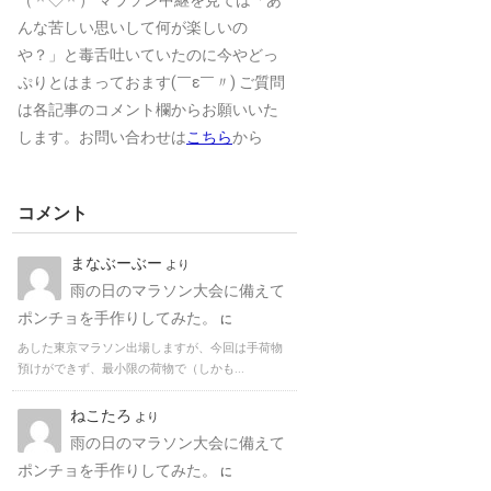
（＾◇＾） マラソン中継を見ては「あ
んな苦しい思いして何が楽しいの
や？」と毒舌吐いていたのに今やどっ
ぷりとはまっておます(￣ε￣〃) ご質問
は各記事のコメント欄からお願いいた
します。お問い合わせは
こちら
から
コメント
まなぶーぶー
より
雨の日のマラソン大会に備えて
ポンチョを手作りしてみた。
に
あした東京マラソン出場しますが、今回は手荷物
預けができず、最小限の荷物で（しかも...
ねこたろ
より
雨の日のマラソン大会に備えて
ポンチョを手作りしてみた。
に