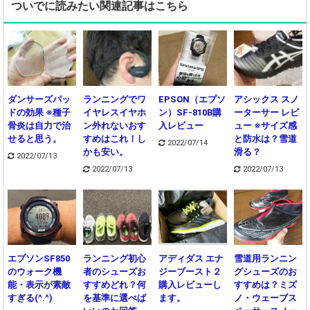
ついでに読みたい関連記事はこちら
ダンサーズパッ
ランニングでワ
EPSON（エプソ
アシックス スノ
ドの効果 ※種子
イヤレスイヤホ
ン）SF-810B購
ーターサー レビ
骨炎は自力で治
ン外れないおす
入レビュー
ュー ※サイズ感
せると思う。
すめはこれ！し
と防水は？雪道
2022/07/14
かも安い。
滑る？
2022/07/13
2022/07/13
2022/07/13
エプソンSF850
ランニング初心
アディダス エナ
雪道用ランニン
のウォーク機
者のシューズお
ジーブースト２
グシューズのお
能・表示が素敵
すすめどれ？何
購入レビューし
すすめは？ミズ
すぎる(^.^)
を基準に選べば
ます。
ノ・ウェーブス