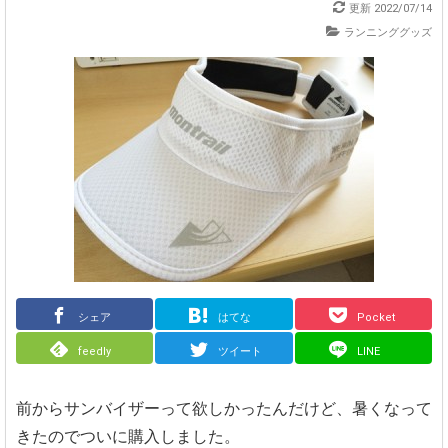
更新
2022/07/14
ランニンググッズ
シェア
はてな
Pocket
feedly
ツイート
LINE
前からサンバイザーって欲しかったんだけど、暑くなって
きたのでついに購入しました。