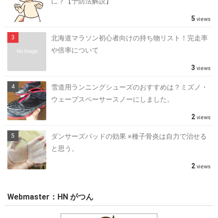
に？【予防法解説】
5
views
北海道マラソン初心者向けの持ち物リスト！完走率
や倍率について
No Image
3
views
雪道用ランニングシューズのおすすめは？ミズノ・
ウェーブスペーサースノーにしました。
2
views
ダンサーズパッドの効果 ※種子骨炎は自力で治せる
と思う。
2
views
Webmaster：HN がつん